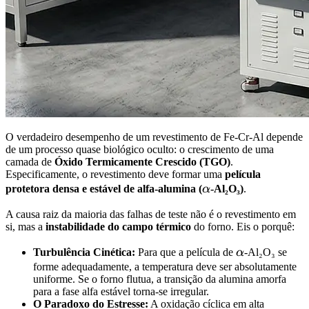
O verdadeiro desempenho de um revestimento de Fe-Cr-Al depende
de um processo quase biológico oculto: o crescimento de uma
camada de
Óxido Termicamente Crescido (TGO)
.
Especificamente, o revestimento deve formar uma
película
\alpha
protetora densa e estável de alfa-alumina (
α
-Al₂O₃)
.
A causa raiz da maioria das falhas de teste não é o revestimento em
si, mas a
instabilidade do campo térmico
do forno. Eis o porquê:
\alpha
Turbulência Cinética:
Para que a película de
α
-Al₂O₃ se
forme adequadamente, a temperatura deve ser absolutamente
uniforme. Se o forno flutua, a transição da alumina amorfa
para a fase alfa estável torna-se irregular.
O Paradoxo do Estresse:
A oxidação cíclica em alta