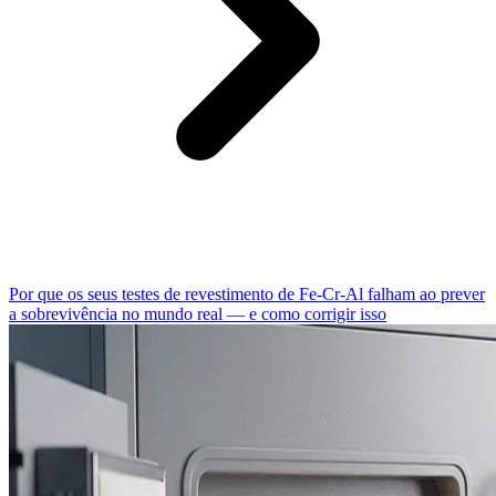
Por que os seus testes de revestimento de Fe-Cr-Al falham ao prever
a sobrevivência no mundo real — e como corrigir isso