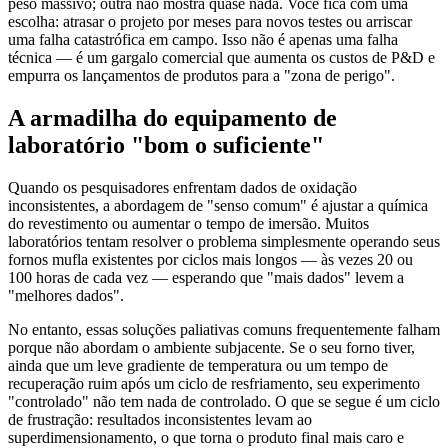
peso massivo; outra não mostra quase nada. Você fica com uma
escolha: atrasar o projeto por meses para novos testes ou arriscar
uma falha catastrófica em campo. Isso não é apenas uma falha
técnica — é um gargalo comercial que aumenta os custos de P&D e
empurra os lançamentos de produtos para a "zona de perigo".
A armadilha do equipamento de
laboratório "bom o suficiente"
Quando os pesquisadores enfrentam dados de oxidação
inconsistentes, a abordagem de "senso comum" é ajustar a química
do revestimento ou aumentar o tempo de imersão. Muitos
laboratórios tentam resolver o problema simplesmente operando seus
fornos mufla existentes por ciclos mais longos — às vezes 20 ou
100 horas de cada vez — esperando que "mais dados" levem a
"melhores dados".
No entanto, essas soluções paliativas comuns frequentemente falham
porque não abordam o ambiente subjacente. Se o seu forno tiver,
ainda que um leve gradiente de temperatura ou um tempo de
recuperação ruim após um ciclo de resfriamento, seu experimento
"controlado" não tem nada de controlado. O que se segue é um ciclo
de frustração: resultados inconsistentes levam ao
superdimensionamento, o que torna o produto final mais caro e