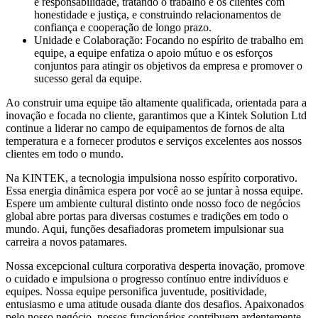
e responsabilidade, tratando o trabalho e os clientes com
honestidade e justiça, e construindo relacionamentos de
confiança e cooperação de longo prazo.
Unidade e Colaboração: Focando no espírito de trabalho em
equipe, a equipe enfatiza o apoio mútuo e os esforços
conjuntos para atingir os objetivos da empresa e promover o
sucesso geral da equipe.
Ao construir uma equipe tão altamente qualificada, orientada para a
inovação e focada no cliente, garantimos que a Kintek Solution Ltd
continue a liderar no campo de equipamentos de fornos de alta
temperatura e a fornecer produtos e serviços excelentes aos nossos
clientes em todo o mundo.
Na KINTEK, a tecnologia impulsiona nosso espírito corporativo.
Essa energia dinâmica espera por você ao se juntar à nossa equipe.
Espere um ambiente cultural distinto onde nosso foco de negócios
global abre portas para diversas costumes e tradições em todo o
mundo. Aqui, funções desafiadoras prometem impulsionar sua
carreira a novos patamares.
Nossa excepcional cultura corporativa desperta inovação, promove
o cuidado e impulsiona o progresso contínuo entre indivíduos e
equipes. Nossa equipe personifica juventude, positividade,
entusiasmo e uma atitude ousada diante dos desafios. Apaixonados
pelo nosso negócio, nossos funcionários contribuem ardentemente