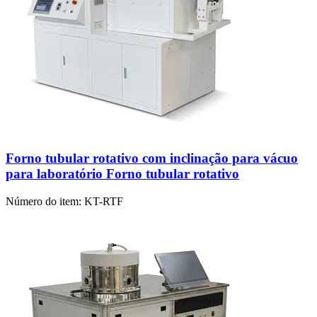
Forno tubular rotativo com inclinação para vácuo
para laboratório Forno tubular rotativo
Número do item:
KT-RTF