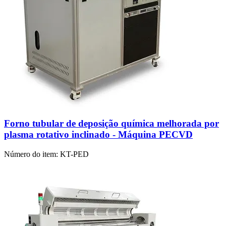
Forno tubular de deposição química melhorada por
plasma rotativo inclinado - Máquina PECVD
Número do item:
KT-PED