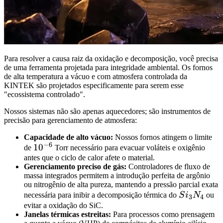
Para resolver a causa raiz da oxidação e decomposição, você precisa
de uma ferramenta projetada para integridade ambiental. Os fornos
de alta temperatura a vácuo e com atmosfera controlada da
KINTEK são projetados especificamente para serem esse
"ecossistema controlado".
Nossos sistemas não são apenas aquecedores; são instrumentos de
precisão para gerenciamento de atmosfera:
Capacidade de alto vácuo:
Nossos fornos atingem o limite
−
6
10^{-6}
1
0
de
Torr necessário para evacuar voláteis e oxigênio
antes que o ciclo de calor afete o material.
Gerenciamento preciso de gás:
Controladores de fluxo de
massa integrados permitem a introdução perfeita de argônio
ou nitrogênio de alta pureza, mantendo a pressão parcial exata
Si_3N_4
necessária para inibir a decomposição térmica do
S
i
N
ou
3
4
evitar a oxidação do SiC.
Janelas térmicas estreitas:
Para processos como prensagem