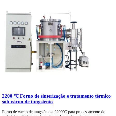
2200 ℃ Forno de sinterização e tratamento térmico
sob vácuo de tungsténio
Forno de vácuo de tungsténio a 2200°C para processamento de