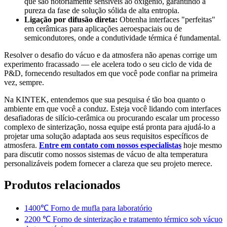
que são notoriamente sensíveis ao oxigênio, garantindo a
pureza da fase de solução sólida de alta entropia.
Ligação por difusão direta:
Obtenha interfaces "perfeitas"
em cerâmicas para aplicações aeroespaciais ou de
semicondutores, onde a condutividade térmica é fundamental.
Resolver o desafio do vácuo e da atmosfera não apenas corrige um
experimento fracassado — ele acelera todo o seu ciclo de vida de
P&D, fornecendo resultados em que você pode confiar na primeira
vez, sempre.
Na KINTEK, entendemos que sua pesquisa é tão boa quanto o
ambiente em que você a conduz. Esteja você lidando com interfaces
desafiadoras de silício-cerâmica ou procurando escalar um processo
complexo de sinterização, nossa equipe está pronta para ajudá-lo a
projetar uma solução adaptada aos seus requisitos específicos de
atmosfera.
Entre em contato com nossos especialistas
hoje mesmo
para discutir como nossos sistemas de vácuo de alta temperatura
personalizáveis podem fornecer a clareza que seu projeto merece.
Produtos relacionados
1400℃ Forno de mufla para laboratório
2200 ℃ Forno de sinterização e tratamento térmico sob vácuo