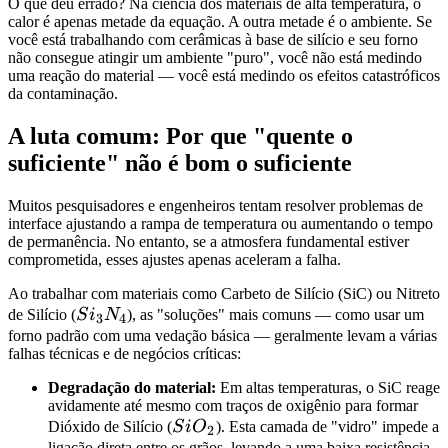
O que deu errado? Na ciência dos materiais de alta temperatura, o
calor é apenas metade da equação. A outra metade é o ambiente. Se
você está trabalhando com cerâmicas à base de silício e seu forno
não consegue atingir um ambiente "puro", você não está medindo
uma reação do material — você está medindo os efeitos catastróficos
da contaminação.
A luta comum: Por que "quente o
suficiente" não é bom o suficiente
Muitos pesquisadores e engenheiros tentam resolver problemas de
interface ajustando a rampa de temperatura ou aumentando o tempo
de permanência. No entanto, se a atmosfera fundamental estiver
comprometida, esses ajustes apenas aceleram a falha.
Ao trabalhar com materiais como Carbeto de Silício (SiC) ou Nitreto
Si_3N_4
de Silício (
S
i
N
), as "soluções" mais comuns — como usar um
3
4
forno padrão com uma vedação básica — geralmente levam a várias
falhas técnicas e de negócios críticas:
Degradação do material:
Em altas temperaturas, o SiC reage
avidamente até mesmo com traços de oxigênio para formar
SiO_2
Dióxido de Silício (
S
i
O
). Esta camada de "vidro" impede a
2
ligação direta entre os grãos, levando a uma baixa resistência