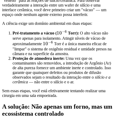
"veneno" para as reações de silício-cerâmica. Para observar
verdadeiramente a interação entre um wafer de silício e uma
interface cerâmica, você deve primeiro criar um "vácuo" — um
espaço onde nenhum agente externo possa interferir.
A ciência exige um domínio ambiental em duas etapas:
−
6
10^{-6}
1
0
Pré-tratamento a vácuo (
Torr):
O alto vácuo não
serve apenas para isolamento. Atingir níveis de vácuo de
−
6
10^{-6}
1
0
aproximadamente
Torr é a única maneira eficaz de
"limpar" o sistema de oxigênio residual e umidade presos na
câmara e na superfície da amostra.
Proteção de atmosfera inerte:
Uma vez que os
contaminantes são removidos, a introdução de Argônio (Ar)
de alta pureza fornece um ambiente inerte e controlado. Isso
garante que quaisquer defeitos ou produtos de difusão
observados sejam o resultado da interação entre o
silício e a
cerâmica
— não entre o silício e o ar.
Sem essas etapas, você está efetivamente tentando realizar uma
cirurgia em uma sala empoeirada.
A solução: Não apenas um forno, mas um
ecossistema controlado