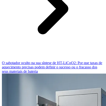
O sabotador oculto na sua síntese de HT-LiCoO2: Por que taxas de
aquecimento precisas podem definir o sucesso ou o fracasso dos
seus materiais de bateria