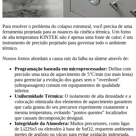
Para resolver o problema do colapso estrutural, você precisa de uma
ferramenta projetada para as nuances da cinética térmica. Um forno
de alta temperatura KINTEK não é apenas uma fonte de calor; é um
instrumento de precisão projetado para governar todo o ambiente
térmico.
Nossos fornos abordam a causa raiz da falha na síntese através de:
Programação baseada em microprocessador:
Defina com
precisão uma taxa de aquecimento de 5°C/min (ou mais lenta)
para gerenciar a evolução dos gases sem o "overshoot"
(ultrapassagem) comum em equipamentos de qualidade
inferior.
Uniformidade Térmica:
O isolamento de alta densidade e a
colocação otimizada dos elementos de aquecimento garantem
que cada grama do seu precursor experimente exatamente a
mesma temperatura, evitando "pontos quentes" localizados
que causam decomposição desigual.
Integridade da Atmosfera:
Muitos precursores, como ligas
de Li22Sn5 ou eletrodos à base de SnO2, requerem ambientes
inertes de argônio ou vácuo para evitar oxidação indesejada.