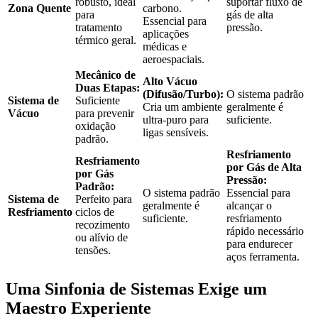
robusto, ideal
suportar fluxo de
Zona Quente
carbono.
para
gás de alta
Essencial para
tratamento
pressão.
aplicações
térmico geral.
médicas e
aeroespaciais.
Mecânico de
Alto Vácuo
Duas Etapas:
(Difusão/Turbo):
O sistema padrão
Sistema de
Suficiente
Cria um ambiente
geralmente é
Vácuo
para prevenir
ultra-puro para
suficiente.
oxidação
ligas sensíveis.
padrão.
Resfriamento
Resfriamento
por Gás de Alta
por Gás
Pressão:
Padrão:
O sistema padrão
Essencial para
Sistema de
Perfeito para
geralmente é
alcançar o
Resfriamento
ciclos de
suficiente.
resfriamento
recozimento
rápido necessário
ou alívio de
para endurecer
tensões.
aços ferramenta.
Uma Sinfonia de Sistemas Exige um
Maestro Experiente